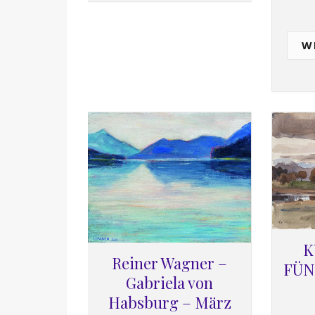
W
K
Reiner Wagner –
FÜN
Gabriela von
Habsburg – März