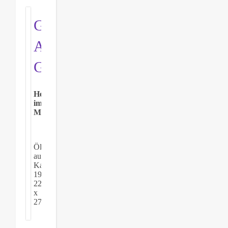
Georg
Arnold-
Grabone
Herbst
im
Moos
Öl
auf
Karton,
1971,
22
x
27,5