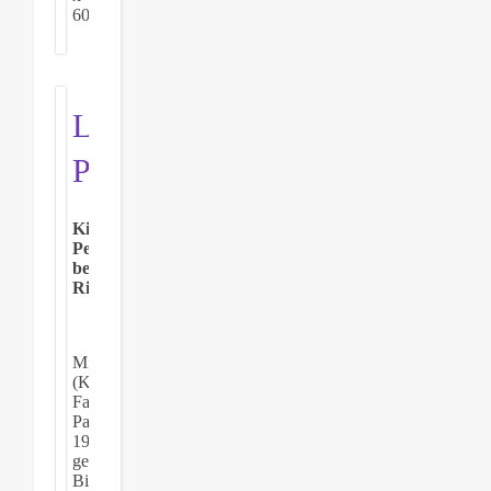
60
Leo
Putz
Kirchenfest
Penha
bei
Rio
Mischtechnik
(Kohle,
Farbstifte,
Pastellkreide),
1930,
gerahmt.
Bildmaß