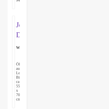
946.
Joseph
Dahlem
Wildente
Öl
auf
Leinwand.
Bildmaß
ca.
55
x
70
cm.