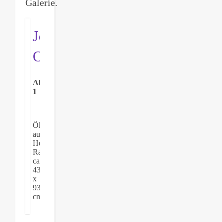
Galerie.
Joachim
Oberländer
Alpenpanorama
1
Öl
auf
Holz,
Rahmenmaß
ca.
43
x
93
cm.