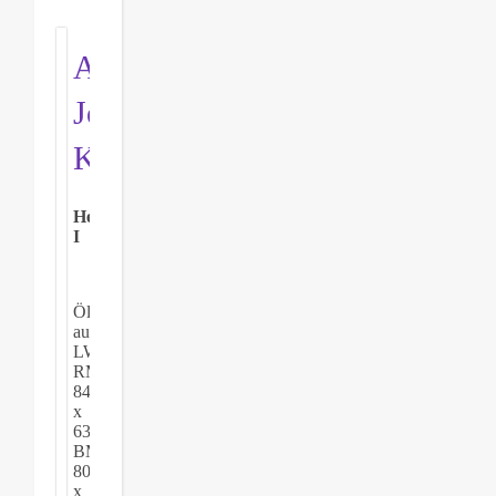
Andrea
Johanna
Karwatzki
Herbstwind
I
Öl
auf
LW,
RM
84
x
63,5,
BM
80
x