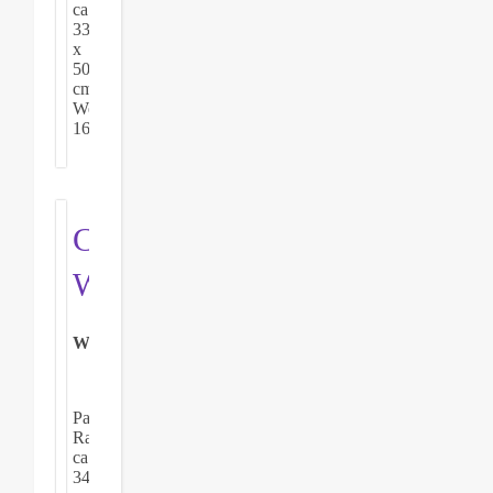
ca.
33
x
50,3
cm.
Werkverzeichnis
1673.
Carola
Wollenweber
Winterlandschaft
Pastellkreide,
Rahmenmaß
ca.
34,5